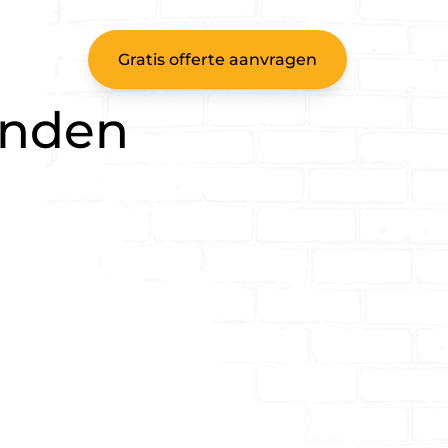
act
Gratis offerte aanvragen
anden