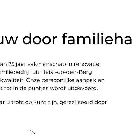
Renovatie- en
er ons
Diensten
Realisaties
Cont
en door NSS-
uw door familieh
an 25 jaar vakmanschap in renovatie,
den-Berg
miliebedrijf uit Heist-op-den-Berg
 en
kwaliteit. Onze persoonlijke aanpak en
t tot in de puntjes wordt uitgevoerd.
 u trots op kunt zijn, gerealiseerd door