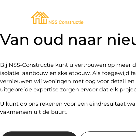
Betrouwbare 
Ov
Isolatiewerk
Van oud naar nie
Constructie
Bij NSS-Constructie kunt u vertrouwen op meer d
Ons familiebedrijf uit Heist-op-
isolatie, aanbouw en skeletbouw. Als toegewijd fa
maakt van jouw huis een warme
vernieuwen wij woningen met oog voor detail en 
duurzame thuis.
uitgebreide expertise zorgen ervoor dat elk projec
U kunt op ons rekenen voor een eindresultaat waar
Gratis thuisbezoek aanvragen
vakmensen uit de buurt.